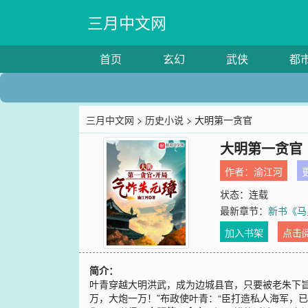
三月中文网
首页
玄幻
武侠
都
三月中文网
>
历史小说
> 大明第一贪官
大明第一贪官
作者：
渝江河
更
状态：连载
最新章节：
新书《马
加入书架
点击
简介：
叶青穿越大明洪武，成为边城县官，只要被老朱下旨
万，大炮一万！”布政使叶青：“臣打造私人海军，已