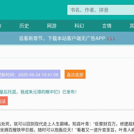
市
历史
网游
科幻
言情
追看新章节，下载本站客户端无广告APP
↓↓↓
新时间：2025-09-24 10:41:08
直达底部
皇后托孤，我成朱元璋的眼中钉》已发布！
阅读
处死，就可以回到现代走上人生巅峰。知县叶青：“臣聚财百万，修建超规
坐拥百艘铁甲巨舰，随时可以炮轰应天！”看着又一道升官圣旨，叶青人麻了：“