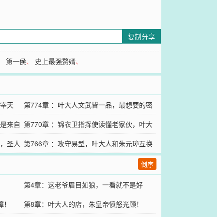
复制分享
、
第一侯
、
史上最强赘婿
、
主宰天
第774章 ：叶大人文武皆一品，最想要的密
又是来自
诏，还得再做两件事！
第770章 ：锦衣卫指挥使读懂老家伙，叶大
伤，圣人
人心虚后退，真相大白！
第766章 ：攻守易型，叶大人和朱元璋互换
处境，皇帝也要乌江自刎了！
倒序
！
第4章：这老爷眉目如狼，一看就不是好
璋！
人！
第8章：叶大人的店，朱皇帝愤怒光顾！