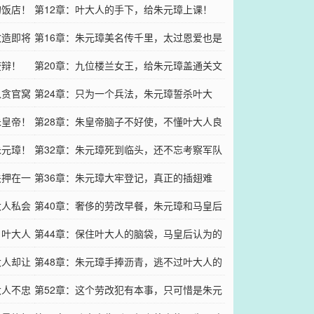
的饭店！
第12章：叶大人的手下，给朱元璋上课！
改造即将
第16章：朱元璋美名传千里，太过恩爱也是
狡辩！
罪！
第20章：九位楼兰女王，给朱元璋盖通关文
入贪官窝
牒！
第24章：只为一个兵法，朱元璋誓杀叶大
朱皇帝！
人！
第28章：朱皇帝脑子不好使，不懂叶大人良
朱元璋！
苦用心！
第32章：朱元璋死到临头，还不忘考察军队
关押在一
装备！
第36章：朱元璋大牢登记，真正的插翅难
大人私会
逃！
第40章：奢侈的劳改早餐，朱元璋和马皇后
，叶大人
分家了！
第44章：保住叶大人的脑袋，马皇后认为的
大人却让
大好事！
第48章：朱元璋手捧沥青，逃不过叶大人的
大人不忠
眼睛！
第52章：这个劳改犯有本事，只可惜是朱元