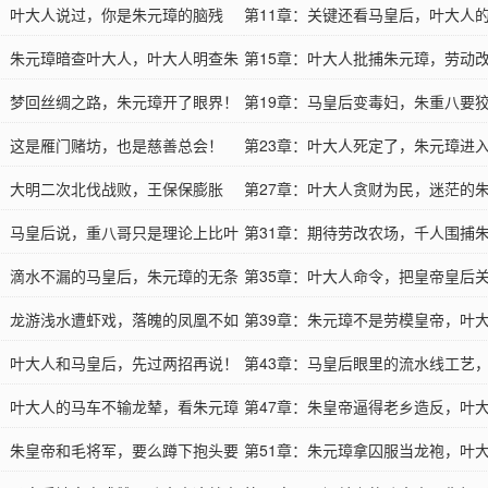
章：叶大人说过，你是朱元璋的脑残
第11章：关键还看马皇后，叶大人
章：朱元璋暗查叶大人，叶大人明查朱
第15章：叶大人批捕朱元璋，劳动
章：梦回丝绸之路，朱元璋开了眼界！
开始！
第19章：马皇后变毒妇，朱重八要
章：这是雁门赌坊，也是慈善总会！
第23章：叶大人死定了，朱元璋进
章：大明二次北伐战败，王保保膨胀
点！
第27章：叶大人贪财为民，迷茫的
章：马皇后说，重八哥只是理论上比叶
第31章：期待劳改农场，千人围捕
害！
章：滴水不漏的马皇后，朱元璋的无条
第35章：叶大人命令，把皇帝皇后
！
章：龙游浅水遭虾戏，落魄的凤凰不如
起！
第39章：朱元璋不是劳模皇帝，叶
章：叶大人和马皇后，先过两招再说！
马皇后！
第43章：马皇后眼里的流水线工艺
章：叶大人的马车不输龙辇，看朱元璋
眼里的女探子！
第47章：朱皇帝逼得老乡造反，叶
！
章：朱皇帝和毛将军，要么蹲下抱头要
重犯心甘情愿干苦力！
第51章：朱元璋拿囚服当龙袍，叶