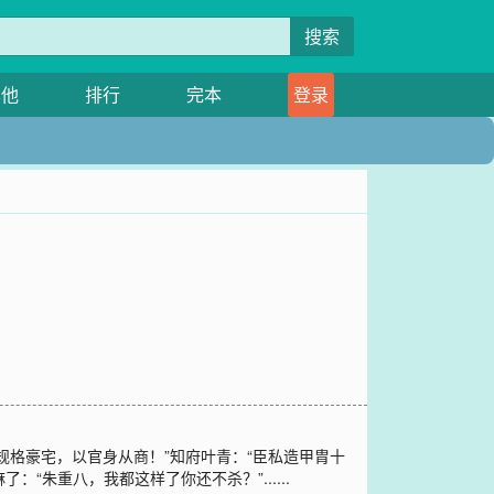
搜索
其他
排行
完本
登录
格豪宅，以官身从商！”知府叶青：“臣私造甲胄十
朱重八，我都这样了你还不杀？”......