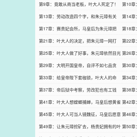
老朱点名诛杀！
第9章：竟敢从商当老板，叶大人死定了！
第10
第13章：劳动改造四个字，和朱元璋有关
粉！
第14
系！
第17章：赛贵妃会所，马皇后为朱元璋把
元璋！
第18
风！
第21章：叶大人的决定，把朱元璋一网打
第22
尽！
第25章：叶大人做了好事，朱元璋依然目光
第26
锋利！
第29章：大明开国皇帝，自评不如七品贪
了！
第30
官！
第33章：给皇帝陛下套枷锁，叶大人的命
大人厉
第34
令！
第37章：帝后狱中考察，劳改犯也有工钱
件信任
第38
拿！
第41章：叶大人想螳螂捕蝉，马皇后想黄雀
鸡！
第42
在后！
第45章：叶大人可当人镜魏征，马皇后愿意
第46
一试！
第49章：让朱元璋挖矿去，杨贵妃拥有的叶
修路去
第50