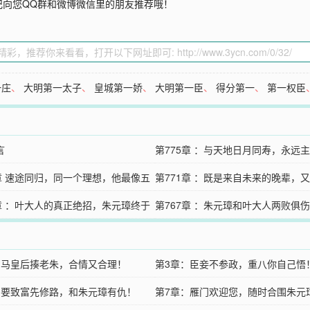
记向您QQ群和微博微信里的朋友推荐哦！
一庄
、
大明第一太子
、
皇城第一娇
、
大明第一臣
、
得分第一
、
第一权臣
言
第775章 ：与天地日月同寿，永远
2章 速途同归，同一个理想，他最像五
下！
第771章 ：既是来自未来的晚辈，
的一次！
8章 ：叶大人的真正绝招，朱元璋终于
过去的老祖宗，大家有何打算？
第767章 ：朱元璋和叶大人两败俱
判，最大功臣不能忘！
之后疯了，堪比周幽王和褒姒！
：马皇后揍老朱，合情又合理！
第3章：臣妾不参政，重八你自己悟
：要致富先修路，和朱元璋有仇！
第7章：雁门欢迎您，随时合围朱元