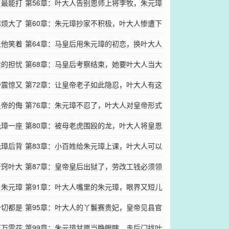
了最能打
璋的脑残粉！
第56章：叶大人告别恩师上将李牧，朱元璋
麻烦大了
和马皇后串供（求追更）
第60章：朱元璋抄家不积极，叶大人惨遭下
让他笑着
属审问！
第64章：马皇后用朱元璋的初恋，换叶大人
后的担忧
活下去的机会（求追更）
第68章：马皇后考察结束，她要叶大人当大
帝震惊又
官（求追更）
第72章：让皇帝老子如此隐忍，叶大人有这
皇帝的侮
个资格（求追更）
第76章：朱元璋不忍了，叶大人对皇帝形式
元璋一座
上的尊重（求追更）
第80章：被母老虎围殴的龙，叶大人将皇恩
元璋后背
废物利用（求追更）
第83章：小百姓给朱元璋上课，叶大人可以
开窍叶大
瞑目了（求首订）
第87章：皇帝皇后出狱了，劳改工钱必须领
，朱元璋
（求首订）
第91章：叶大人嘴里的朱元璋，眼界又短儿
一切都是
子又多！
第95章：叶大人的丫鬟赛贵妃，皇帝见县官
百万雪花
必须走后门！
第99章：朱元璋甘愿当睁眼瞎，走后门找叶