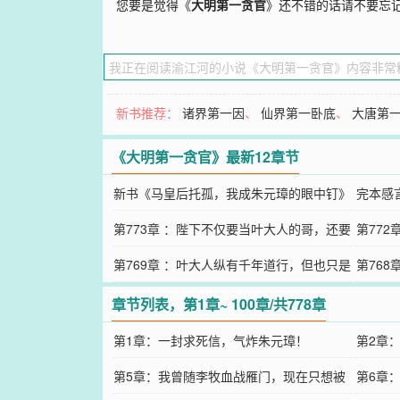
您要是觉得《
大明第一贪官
》还不错的话请不要忘
新书推荐：
诸界第一因
、
仙界第一卧底
、
大唐第
《大明第一贪官》最新12章节
新书《马皇后托孤，我成朱元璋的眼中钉》
完本感
已发布！
第773章 ：陛下不仅要当叶大人的哥，还要
第77
当他的爹！
第769章 ：叶大人纵有千年道行，但也只是
爪金龙
第76
个人，老家人对朱元璋的评价！
开始谈
章节列表，第1章~ 100章/共778章
第1章：一封求死信，气炸朱元璋！
第2章
第5章：我曾随李牧血战雁门，现在只想被
第6章