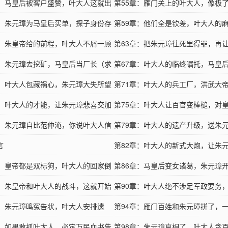
！
章：马皇后被客户盛赞，叶大人这就出
不孝！
第55章：雁门关上的叶大人，像极
求追更）
章：朱元璋为马皇后买单，探子身份存
的文官！
第59章：他们全是钦差，叶大人的
章：朱皇帝给的前程，叶大人不屑一顾
（求追更）
第63章：把朱元璋往死里得罪，再
更）
章：朱元璋去挖矿，马皇后当厂长（求
道谢（求追更）
第67章：叶大人的临终嘱托，马皇
章：叶大人包藏祸心，朱元璋大失所望
（求追更）
第71章：叶大人的兵工厂，洪武大
更）
章：叶大人的才能，让朱元璋悲喜交加
后怕（求追更）
第75章：叶大人让百官变棒槌，对
更）
章：朱元璋自比范仲淹，你说叶大人信
辱性极强（求追更）
第79章：叶大人的遗产升级，送朱
求追更）
言
大银山（求追更）
第82章：叶大人的新式大炮，让朱
章：皇帝都是双标狗，叶大人的回家倒
直发凉（求首订）
第86章：马皇后变女诸葛，朱元璋
求首订）
章：朱皇帝和叶大人的战斗，这就开始
人遭殃（求首订）
第90章：叶大人绝不涉足军政要务
章：朱元璋鸣冤告状，叶大人安排遗
绝不当小人
第94章：雁门百姓和朱元璋拼了，
章：如果敢抓叶大人，必定万民血书告
皇帝的错！
第98章：朱元璋真相了，叶大人贪