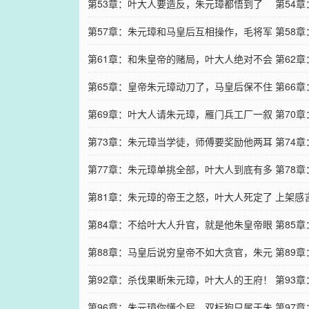
大人也必须要有！
第53章：叶大人要造反，朱元璋都悟到了
么去死
第54
啥！
第57章：朱元璋和马皇后互相操作，毛将军
招了（
第58
说漏关键信息！
第61章：和朱皇帝的赌局，叶大人绝对不会
疑！
第62
输（求追更）
第65章：皇帝朱元璋动刀了，马皇后保不住
（求追
第66
叶大人的命（求追更）
第69章：叶大人请朱元璋，雁门兵工厂一叙
追更）
第70
（求追更）
第73章：朱元璋当学徒，师傅要奖励他两耳
（求追
第74
巴子（求追更）
第77章：朱元璋单挑全部，叶大人到底有多
（求追
第78
深（求追更）
第81章：朱元璋的帝王之怒，叶大人死定了
不信（
上架感
（求追更）
第84章：不给叶大人升官，就是他朱皇帝眼
第85
瞎（求首订）
第88章：马皇后说穷皇帝不如大贪官，朱元
计时（
第89
璋要么赔钱要么滚
第92章：杀伐果断朱元璋，叶大人的王府！
了！
第93
第96章：朱元璋你懂个屁，双标狗只属于朱
言！
第97