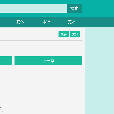
搜索
其他
排行
完本
换手
关灯
下一章
子。