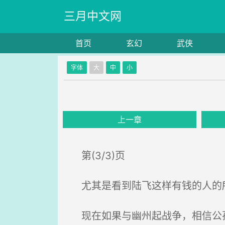
三月中文网
首页
玄幻
武侠
字体
大
中
小
上一章
第(3/3)页
尤其是看到陆飞这样有钱的人的
现在如果与幽州起战争，相信公孙