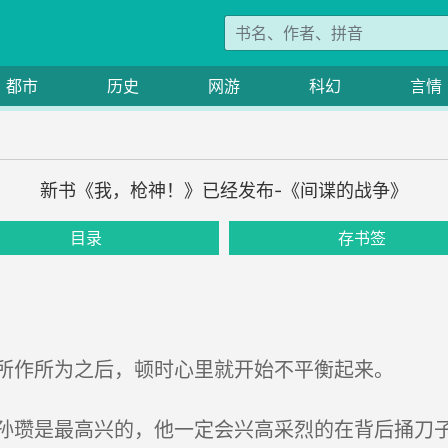
都市
历史
网游
科幻
言情
新书《我，枪神！》已经发布-《间谍的战争》
目录
存书签
所作所为之后，顿时心里就开始不平衡起来。
瓒是最高兴的，他一定会兴高采烈的在背后捅刀