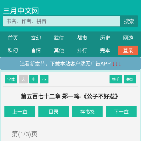
三月中文网
搜索
首页
玄幻
武侠
都市
历史
网游
科幻
言情
其他
排行
完本
登录
追看新章节，下载本站客户端无广告APP
↓↓↓
字体
大
中
小
换手
关灯
第五百七十二章 郑一鸣-《公子不好惹》
上一章
目录
存书签
下一章
第(1/3)页