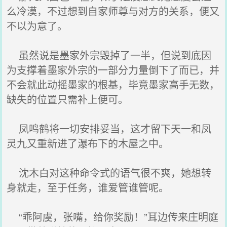
么冷漠，不过想到自家师尊与对方的关系，便又
不以为意了。
虽然说是墨家外宗毁掉了一半，但说到底因
为支撑着墨家外宗的一部分力量倒下了而已，并
不会就此动摇墨家的根基，毕竟墨家高手无数，
缺失的位置只需补上便可。
凤鸣鹤将一切安排妥当，这才留下天一和凤
灵九又重新进了瀑布下的木屋之中。
沈木白对这种命令式的语气很不爽，她想转
身就走，至于任务，谁爱管谁管呢。
“乖阿虞，张嘴，给你奖励！”耳边传来庄明庭