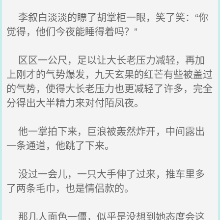
李叙白淡淡的瞟了胡掌柜一眼，笑了笑：“你
觉得，他们今夜能睡得着吗？”
区区一公尺，足以让大长老压力减轻，再加
上刚才的气势爆发，九天玄果的红芒有些被盖过
的气势，使得大长老压力也更减轻了许多，完全
分得出大半精力来对付陌凤夜。
他一掌拍下来，巨浪被轰然炸开，中间露出
一条通道，他跳了下来。
没过一会儿，一只大手伸了过来，推车里多
了两条毛巾，也是情侣款的。
那几人面色一僵，似乎是没想到她态度会这