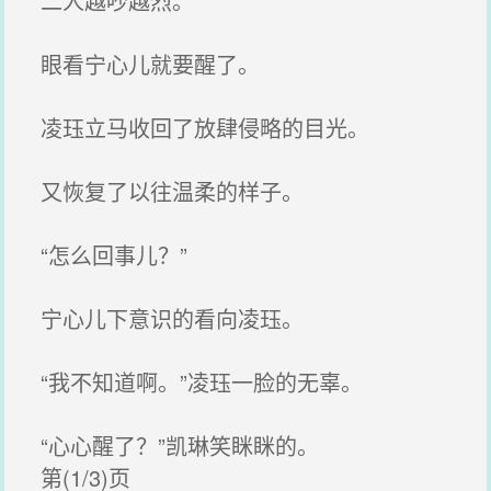
二人越吵越烈。
眼看宁心儿就要醒了。
凌珏立马收回了放肆侵略的目光。
又恢复了以往温柔的样子。
“怎么回事儿？”
宁心儿下意识的看向凌珏。
“我不知道啊。”凌珏一脸的无辜。
“心心醒了？”凯琳笑眯眯的。
第(1/3)页