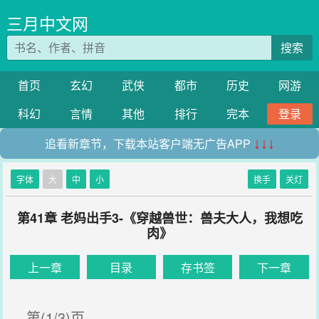
三月中文网
搜索
首页
玄幻
武侠
都市
历史
网游
科幻
言情
其他
排行
完本
登录
追看新章节，下载本站客户端无广告APP
↓↓↓
字体
大
中
小
换手
关灯
第41章 老妈出手3-《穿越兽世：兽夫大人，我想吃
肉》
上一章
目录
存书签
下一章
第(1/3)页