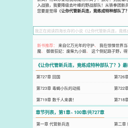
入战狼，我要降级去叶峰的野战部队！从铁拳团新
您要是觉得《
让你代管新兵连，竟练成特种部队了
新书推荐：
来自亿万光年的守护
、
我在惊悚世界当
魔
、
御兽狂妃：废柴九小姐
、
这个侧妃路子野，得
《让你代管新兵连，竟练成特种部队了？》最
第727章 回国
第726
第723章 毒蝎小队的动摇
第722
第719章 数千人来袭！
第718
章节列表，第1章~ 100章/共727章
第一章 代管新兵连
第二章