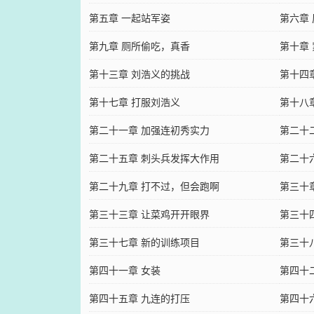
第五章 一起站军姿
第六章
第九章 厕所偷吃，真香
第十章
第十三章 刘浩义的挑战
第十四
第十七章 打服刘浩义
第十八
第二十一章 加强连初秀实力
第二十
第二十五章 刺头兵发挥大作用
第二十
第二十九章 打不过，但会跑啊
第三十
第三十三章 让菜鸡开开眼界
第三十
第三十七章 新的训练项目
第三十
第四十一章 女装
第四十
第四十五章 九连的打压
第四十