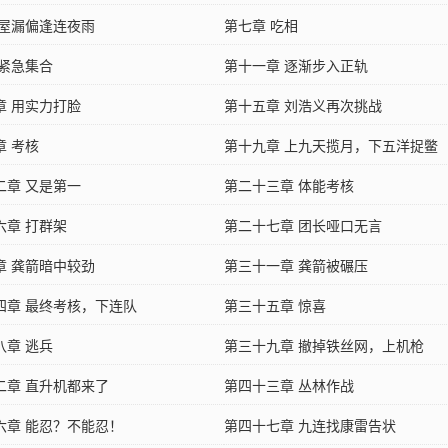
 屋漏偏逢连夜雨
第七章 吃相
 紧急集合
第十一章 逐渐步入正轨
章 用实力打脸
第十五章 刘浩义再次挑战
章 考核
第十九章 上九天揽月，下五洋捉鳖
二章 又是第一
第二十三章 体能考核
六章 打群架
第二十七章 团长哑口无言
章 龚箭暗中较劲
第三十一章 龚箭被碾压
四章 最终考核，下连队
第三十五章 惊喜
八章 逃兵
第三十九章 撤掉铁丝网，上机枪
二章 直升机都来了
第四十三章 丛林作战
六章 能忍？不能忍！
第四十七章 九连找康雷告状