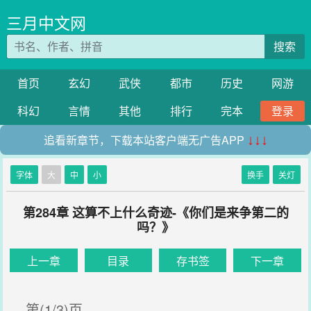
三月中文网
搜索
首页
玄幻
武侠
都市
历史
网游
科幻
言情
其他
排行
完本
登录
追看新章节，下载本站客户端无广告APP
↓↓↓
字体
大
中
小
换手
关灯
第284章 这算不上什么奇迹-《你们是来争第二的
吗？》
上一章
目录
存书签
下一章
第(1/3)页