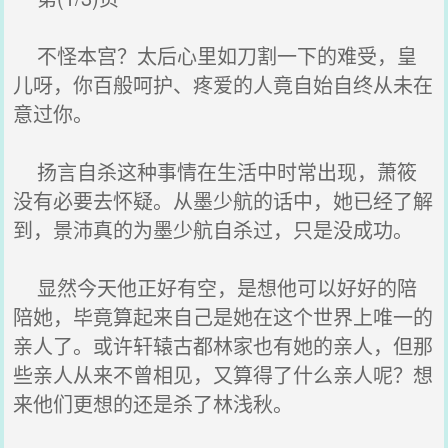
不怪本宫？太后心里如刀割一下的难受，皇
儿呀，你百般呵护、疼爱的人竟自始自终从未在
意过你。
扬言自杀这种事情在生活中时常出现，萧筱
没有必要去怀疑。从墨少航的话中，她已经了解
到，景沛真的为墨少航自杀过，只是没成功。
显然今天他正好有空，是想他可以好好的陪
陪她，毕竟算起来自己是她在这个世界上唯一的
亲人了。或许轩辕古都林家也有她的亲人，但那
些亲人从来不曾相见，又算得了什么亲人呢？想
来他们更想的还是杀了林浅秋。