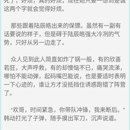
死了，好烦，真的好烦，现在她只要一想到楚诚
这两个字就会觉得好烦。
那些跟着陆辰皓出来的保镖。虽然有一副有
话要说的样子，但是碍于陆辰皓强大冷冽的气
势，只好从另一边走了。
众人见到此人简直如炸了锅一般，有的欣喜
若狂，大声呼救，有的却懊恼不已，痛哭流涕，
哪怕不能动弹，起码嘴巴能说，也是要适时表明
一下心迹的，谁让方才没抵挡住诱惑跑错了阵营
了。
“欢哥，时间紧急，你带队冲锋，我来断后。”
韩动打光了子弹，随手摸出军刀，沉声说道。