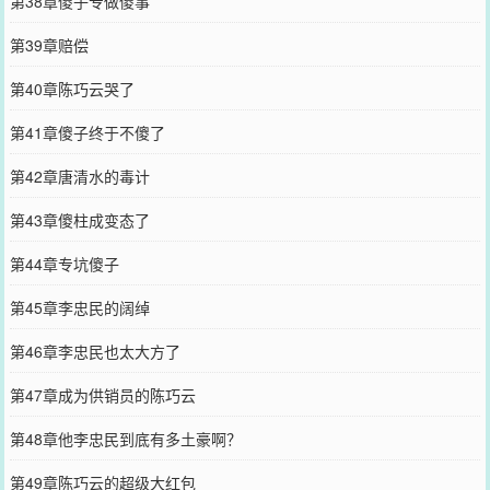
第38章傻子专做傻事
第39章赔偿
第40章陈巧云哭了
第41章傻子终于不傻了
第42章唐清水的毒计
第43章傻柱成变态了
第44章专坑傻子
第45章李忠民的阔绰
第46章李忠民也太大方了
第47章成为供销员的陈巧云
第48章他李忠民到底有多土豪啊？
第49章陈巧云的超级大红包