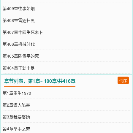
第409章往事如烟
第408章雷霆扫黑
第407章牛四生死未卜
第406章机械时代
第405章陈贵平的死
第404章干劲十足
章节列表，第1章~ 100章/共416章
倒序
第1章重生1970
第2章遭人陷害
第3章我要娶她
第4章举手之劳