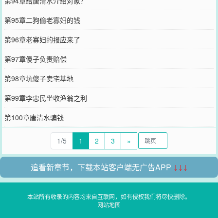
第94章给唐清水介绍对象？
第95章二狗偷老寡妇的钱
第96章老寡妇的报应来了
第97章傻子负责赔偿
第98章坑傻子卖宅基地
第99章李忠民坐收渔翁之利
第100章唐清水骗钱
1/5
1
2
3
»
追看新章节，下载本站客户端无广告APP
↓↓↓
本站所有收录的内容均来自互联网，如有侵权我们将尽快删除。
网站地图