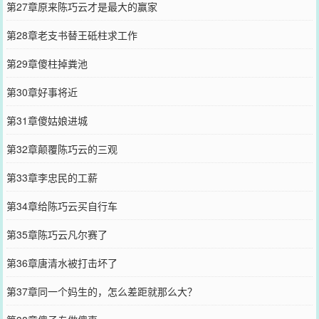
第27章原来陈巧云才是最大的赢家
第28章老支书替王砥柱求工作
第29章傻柱掉粪池
第30章好事将近
第31章傻姑娘进城
第32章颠覆陈巧云的三观
第33章李忠民的工薪
第34章给陈巧云买自行车
第35章陈巧云凡尔赛了
第36章唐清水被打击坏了
第37章同一个妈生的，怎么差距就那么大？