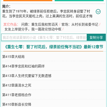
简介：
重生到了1970年，被绿茶前任拒绝后，李忠民转身迎娶了村
花。当李忠民天天能吃上肉，过上美满的生活时，前任这才悔
不当初……
其它作品：
问鼎：重生后我权势滔天
/
官场：从村长到省委书记
/
您要是觉得《
重生七零：娶了村花后，绿茶前任悔不当初
》还不错的
女友上岸提分手，我一篇政论惊动中枢
/
话请不要忘记向您QQ群和微博微信里的朋友推荐哦！
复制分享
《重生七零：娶了村花后，绿茶前任悔不当初》最新12章节
第415章大结局
第414章李忠民和红袖的羁绊
第413章人生终究要留下无数遗憾
第412章唐清水之死
第411章老搭档合作
第410章新县长空降