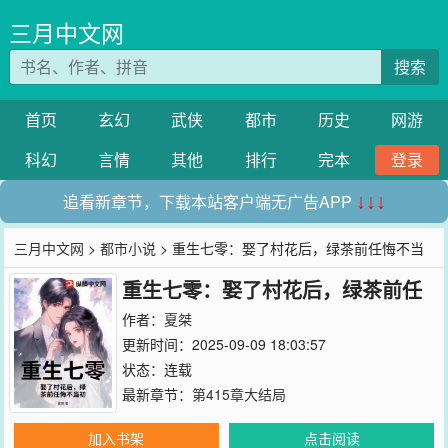
三月中文网
搜索
首页
玄幻
武侠
都市
历史
网游
科幻
言情
其他
排行
完本
登录
追看新章节，下载本站客户端无广告APP
↓↓↓
三月中文网
>
都市小说
> 重生七零：娶了村花后，绿茶前任悔不当
重生七零：娶了村花后，绿茶前任
初
悔不当初
作者：
夏桀
更新时间：2025-09-09 18:03:57
状态：连载
最新章节：
第415章大结局
加入书架
点击阅读