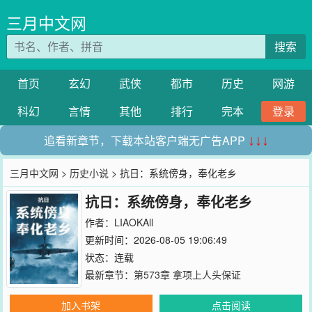
三月中文网
搜索
首页
玄幻
武侠
都市
历史
网游
科幻
言情
其他
排行
完本
登录
追看新章节，下载本站客户端无广告APP
↓↓↓
三月中文网
>
历史小说
> 抗日：系统傍身，奉化老乡
抗日：系统傍身，奉化老乡
作者：
LIAOKAll
更新时间：2026-08-05 19:06:49
状态：连载
最新章节：
第573章 拿项上人头保证
加入书架
点击阅读