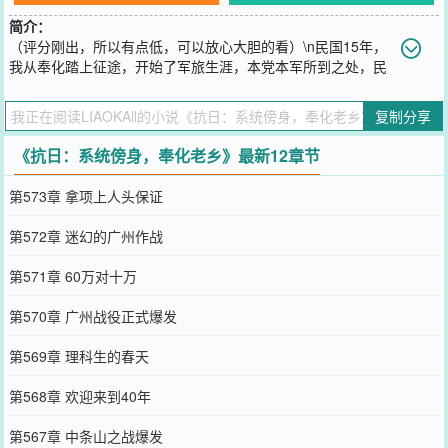
简介：
（评分刚出，所以有点低，可以放心大胆的看）\n民国15年，
我从奉化踏上征途，开始了军旅生涯，本党本军所到之处，民
众竭诚欢迎，真可谓是占尽天时，那种勃勃生机，万物竞发的境界，
犹在眼前，短短数年后，淞沪竟至于一变而为我的葬身之地了吗！？
复制分享
无论怎么讲，会战兵力是八十万对三十万，优势在我！！！\n看着远
处的淞沪地区，来自宁波的奉化老乡胡宇暗暗打气。\n就在胡宇的心
《抗日：系统傍身，奉化老乡》最新12章节
情有些沉重时，一个声音在脑海中响起：“叮……抗日武装系统已绑
定……”\n闻言，胡宇哈哈大笑，道：“无论怎么讲，优势真在
第573章 拿项上人头保证
我！！！”\n（抗战爽文，但不是无脑爽，也不是抗日神剧，可以放心
大胆的入……）
第572章 迷幻的广州作战
您要是觉得《
抗日：系统傍身，奉化老乡
》还不错的话请不要忘记向
您QQ群和微博微信里的朋友推荐哦！
第571章 60万对十万
第570章 广州战役正式爆发
第569章 理科生的春天
第568章 欢迎来到40年
第567章 中条山之战爆发