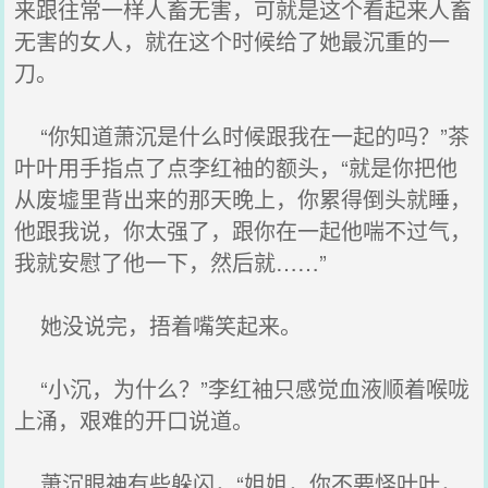
来跟往常一样人畜无害，可就是这个看起来人畜
无害的女人，就在这个时候给了她最沉重的一
刀。
“你知道萧沉是什么时候跟我在一起的吗？”茶
叶叶用手指点了点李红袖的额头，“就是你把他
从废墟里背出来的那天晚上，你累得倒头就睡，
他跟我说，你太强了，跟你在一起他喘不过气，
我就安慰了他一下，然后就……”
她没说完，捂着嘴笑起来。
“小沉，为什么？”李红袖只感觉血液顺着喉咙
上涌，艰难的开口说道。
萧沉眼神有些躲闪，“姐姐，你不要怪叶叶，