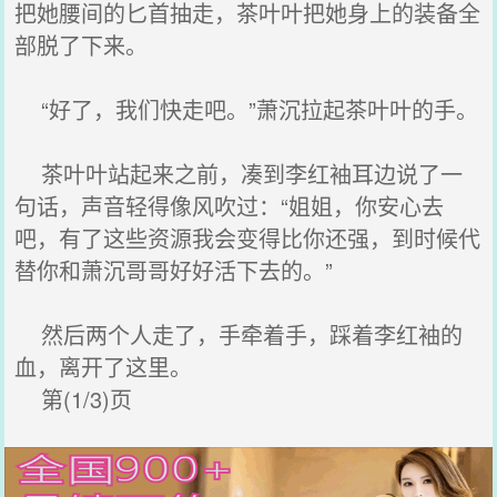
把她腰间的匕首抽走，茶叶叶把她身上的装备全
部脱了下来。
“好了，我们快走吧。”萧沉拉起茶叶叶的手。
茶叶叶站起来之前，凑到李红袖耳边说了一
句话，声音轻得像风吹过：“姐姐，你安心去
吧，有了这些资源我会变得比你还强，到时候代
替你和萧沉哥哥好好活下去的。”
然后两个人走了，手牵着手，踩着李红袖的
血，离开了这里。
第(1/3)页