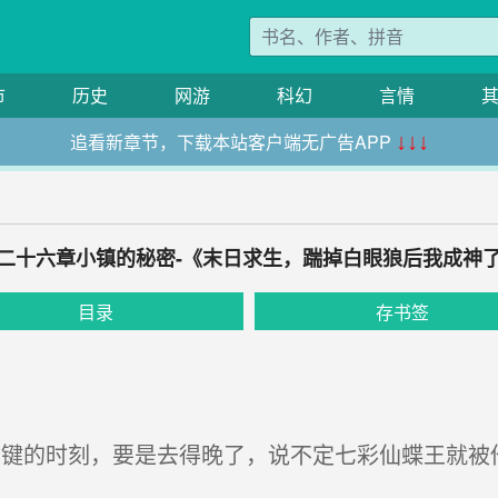
市
历史
网游
科幻
言情
追看新章节，下载本站客户端无广告APP
↓↓↓
二十六章小镇的秘密-《末日求生，踹掉白眼狼后我成神
目录
存书签
键的时刻，要是去得晚了，说不定七彩仙蝶王就被