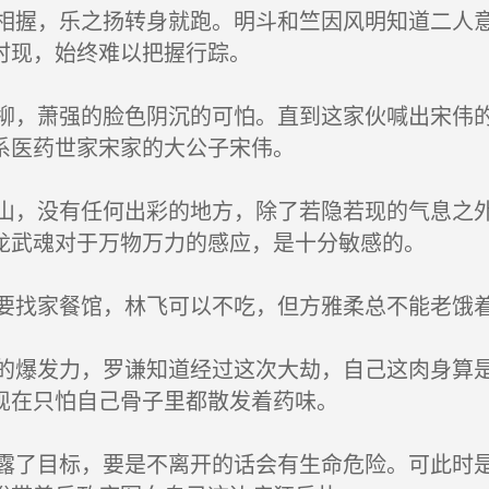
握，乐之扬转身就跑。明斗和竺因风明知道二人意
时现，始终难以把握行踪。
，萧强的脸色阴沉的可怕。直到这家伙喊出宋伟的
系医药世家宋家的大公子宋伟。
，没有任何出彩的地方，除了若隐若现的气息之外
龙武魂对于万物万力的感应，是十分敏感的。
找家餐馆，林飞可以不吃，但方雅柔总不能老饿
爆发力，罗谦知道经过这次大劫，自己这肉身算是
现在只怕自己骨子里都散发着药味。
了目标，要是不离开的话会有生命危险。可此时是