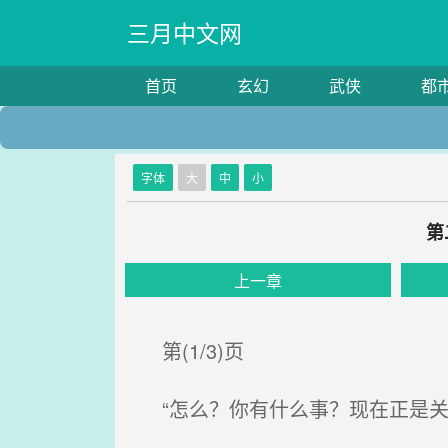
三月中文网
首页
玄幻
武侠
都
字体
大
中
小
第
上一章
第(1/3)页
“怎么？你有什么事？现在正是关