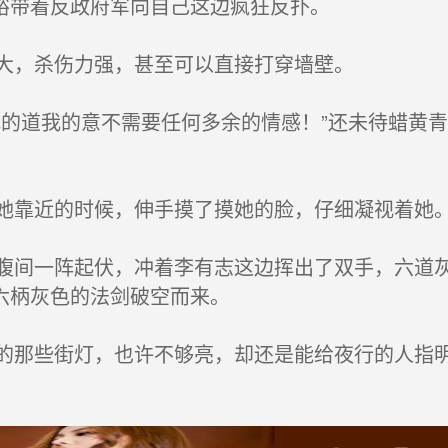
裕带着反政府军向自己这边疯狂反扑。
大，杀伤力强，甚至可以直接打穿墙壁。
的道我的意不需要任何多余的情感！”还未待蜡黄
靠近的时候，伸手摸了摸她的脸，仔细凝视着她
间一阵起伏，冲着李有志这边挥出了双手，六道灰
六柄灰色的法剑破空而来。
那些街灯，也许不够亮，却还是能给夜行的人指