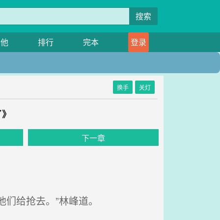
搜索
其他
排行
完本
登录
换手
关灯
了》
下一章
他们给抢去。”林峰道。