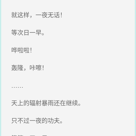
就这样，一夜无话！
等次日一早。
哗啦啦！
轰隆，咔嚓！
……
天上的辐射暴雨还在继续。
只不过一夜的功夫。