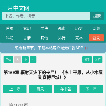
三月中文网
搜索
首页
玄幻
武侠
都市
历史
网游
科幻
言情
其他
排行
完本
登录
追看新章节，下载本站客户端无广告APP
↓↓↓
字体
大
中
小
换手
关灯
第169章 辐射天灾下的丧尸！-《冻土平原，从小木屋
到赛博巨城！》
上一章
目录
存书签
下一章
第(1/3)页