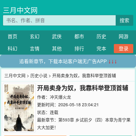
三月中文网
搜索
首页
玄幻
武侠
都市
历史
网游
科幻
言情
其他
排行
完本
登录
追看新章节，下载本站客户端无广告APP
↓↓↓
三月中文网
>
历史小说
> 开局卖身为奴，我靠科举登顶首辅
开局卖身为奴，我靠科举登顶首辅
作者：
冲天爆火龙
更新时间：2026-05-18 23:04:21
状态：连载
最新章节：
第593章 乡试前夕（四）本章为青宁果
大大加更！