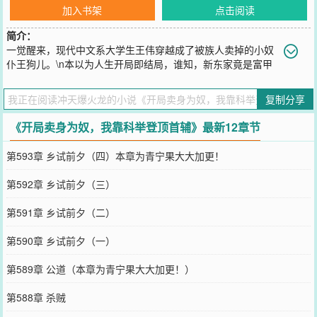
加入书架
点击阅读
简介：
一觉醒来，现代中文系大学生王伟穿越成了被族人卖掉的小奴
仆王狗儿。\n本以为人生开局即结局，谁知，新东家竟是富甲
一方的举人老爷。\n更没想到的是，他因缘际会还成了小少爷的救命
恩人，被直接安排进了书房当差。\n当别的奴仆还在努力背规矩时，
复制分享
王狗儿已经盯上了书房里的四书五经和少爷的科举教材。\n且看小小
书童，如何在这深宅大院里低调发育，把穿越者的知识储备，变成最
《开局卖身为奴，我靠科举登顶首辅》最新12章节
强底牌！\n先断亲，再科举，一路连中六元，朝野震惊，皇帝直呼好
家伙，文曲星降世了！\n大伯三叔更是跪地求原谅，说一笔写不出两
第593章 乡试前夕（四）本章为青宁果大大加更！
个王字！\n王狗儿：什么一个王？我要族谱单开！
您要是觉得《
开局卖身为奴，我靠科举登顶首辅
》还不错的话请不要
第592章 乡试前夕（三）
忘记向您QQ群和微博微信里的朋友推荐哦！
第591章 乡试前夕（二）
第590章 乡试前夕（一）
第589章 公道（本章为青宁果大大加更！）
第588章 杀贼