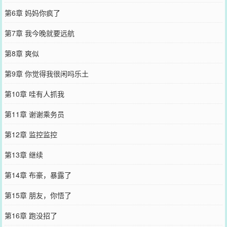
第6章 妈妈你疯了
第7章 我今晚就要远航
第8章 爽似
第9章 你觉得我很闲吗乐土
第10章 哇有人抓我
第11章 谢谢乘务员
第12章 监控监控
第13章 继续
第14章 布豪，暴露了
第15章 朋友，你悟了
第16章 跑没招了