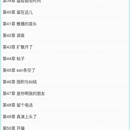
第39章 瘟疫豁免时间
第40章 留在这儿
第41章 散播的苗头
第42章 调查
第43章 扩散开了
第44章 帖子
第45章 san条空了
第46章 囤积与纠结
第47章 是你啊我的朋友
第48章 留个电话
第49章 真演上头了
第50章 开骗