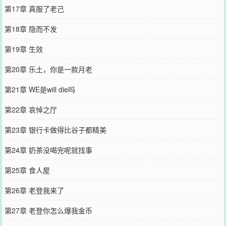
第17章 真服了老己
第18章 隐而不发
第19章 生效
第20章 乐土，你是一款月老
第21章 WE是will die吗
第22章 哀悼之厅
第23章 银行卡做得比谷子都精美
第24章 奶茶没喝完呢就找事
第25章 食人屋
第26章 老登我来了
第27章 老登你怎么爆我金币