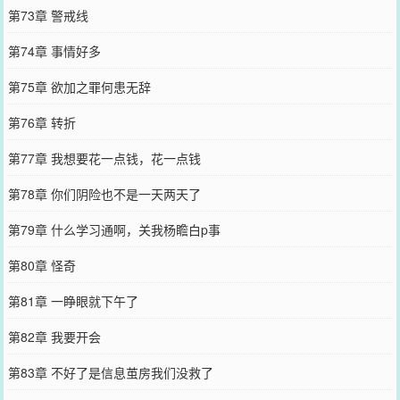
第73章 警戒线
第74章 事情好多
第75章 欲加之罪何患无辞
第76章 转折
第77章 我想要花一点钱，花一点钱
第78章 你们阴险也不是一天两天了
第79章 什么学习通啊，关我杨瞻白p事
第80章 怪奇
第81章 一睁眼就下午了
第82章 我要开会
第83章 不好了是信息茧房我们没救了