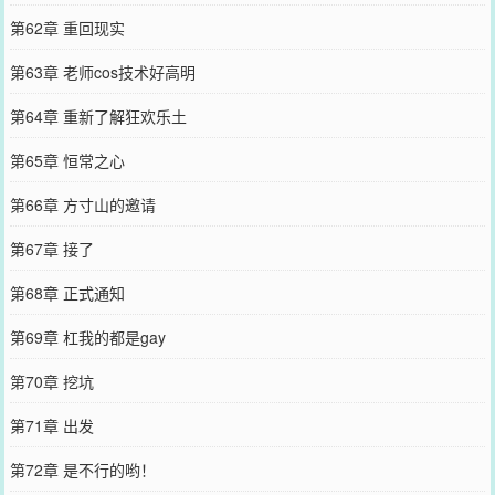
第62章 重回现实
第63章 老师cos技术好高明
第64章 重新了解狂欢乐土
第65章 恒常之心
第66章 方寸山的邀请
第67章 接了
第68章 正式通知
第69章 杠我的都是gay
第70章 挖坑
第71章 出发
第72章 是不行的哟！