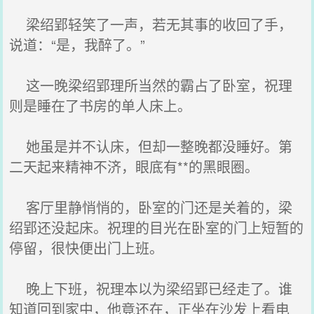
梁绍郢轻笑了一声，若无其事的收回了手，
说道：“是，我醉了。”
这一晚梁绍郢理所当然的霸占了卧室，祝理
则是睡在了书房的单人床上。
她虽是并不认床，但却一整晚都没睡好。第
二天起来精神不济，眼底有**的黑眼圈。
客厅里静悄悄的，卧室的门还是关着的，梁
绍郢还没起床。祝理的目光在卧室的门上短暂的
停留，很快便出门上班。
晚上下班，祝理本以为梁绍郢已经走了。谁
知道回到家中，他竟还在，正坐在沙发上看电