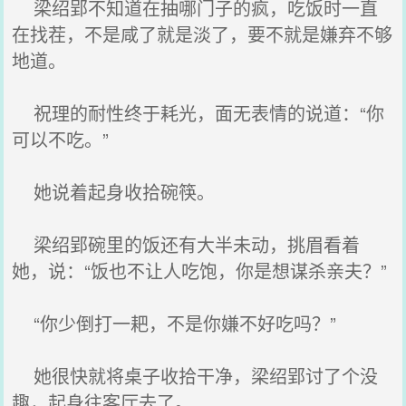
梁绍郢不知道在抽哪门子的疯，吃饭时一直
在找茬，不是咸了就是淡了，要不就是嫌弃不够
地道。
祝理的耐性终于耗光，面无表情的说道：“你
可以不吃。”
她说着起身收拾碗筷。
梁绍郢碗里的饭还有大半未动，挑眉看着
她，说：“饭也不让人吃饱，你是想谋杀亲夫？”
“你少倒打一耙，不是你嫌不好吃吗？”
她很快就将桌子收拾干净，梁绍郢讨了个没
趣，起身往客厅去了。