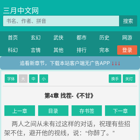
三月中文网
搜索
首页
玄幻
武侠
都市
历史
网游
科幻
言情
其他
排行
完本
登录
追看新章节，下载本站客户端无广告APP
↓↓↓
字体
大
中
小
换手
关灯
第4章 找茬-《不甘》
上一章
目录
存书签
下一章
两人之间从未有过这样的对话，祝理有些招
架不住，避开他的视线，说：“你醉了。”