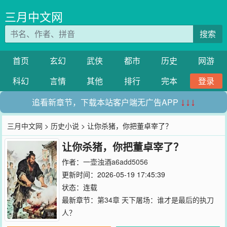
三月中文网
搜索
首页
玄幻
武侠
都市
历史
网游
科幻
言情
其他
排行
完本
登录
追看新章节，下载本站客户端无广告APP
↓↓↓
三月中文网
>
历史小说
> 让你杀猪，你把董卓宰了？
让你杀猪，你把董卓宰了？
作者：
一壶浊酒a6add5056
更新时间：2026-05-19 17:45:39
状态：连载
最新章节：
第34章 天下屠场：谁才是最后的执刀
人？