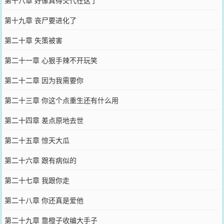
第十九章 丧尸要进化了
第二十章 失策被害
第二十一章 心狠手辣不开玩笑
第二十二章 因为我需要你
第二十三章 你这个点重生还有什么用
第二十四章 差点原地去世
第二十五章 惊天大瓜
第二十六章 跟有病似的
第二十七章 我跟你走
第二十八章 你还真是爱他
第二十九章 靠橙子收编大手子