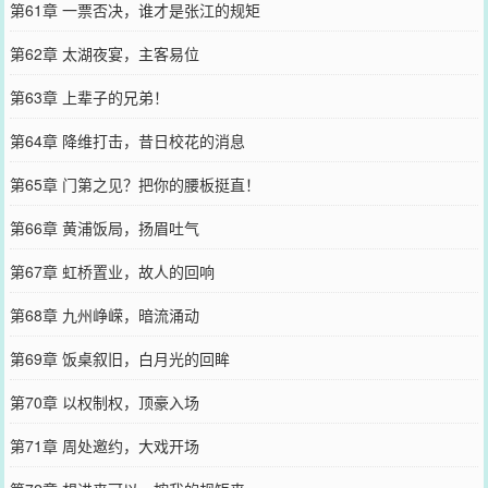
第61章 一票否决，谁才是张江的规矩
第62章 太湖夜宴，主客易位
第63章 上辈子的兄弟！
第64章 降维打击，昔日校花的消息
第65章 门第之见？把你的腰板挺直！
第66章 黄浦饭局，扬眉吐气
第67章 虹桥置业，故人的回响
第68章 九州峥嵘，暗流涌动
第69章 饭桌叙旧，白月光的回眸
第70章 以权制权，顶豪入场
第71章 周处邀约，大戏开场