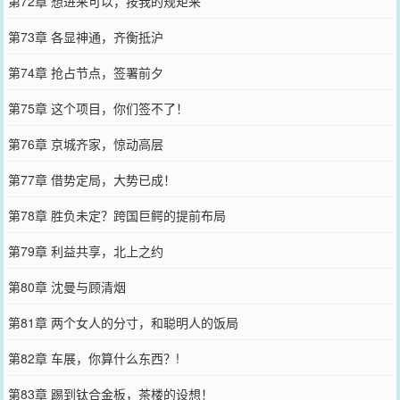
第72章 想进来可以，按我的规矩来
第73章 各显神通，齐衡抵沪
第74章 抢占节点，签署前夕
第75章 这个项目，你们签不了！
第76章 京城齐家，惊动高层
第77章 借势定局，大势已成！
第78章 胜负未定？跨国巨鳄的提前布局
第79章 利益共享，北上之约
第80章 沈曼与顾清烟
第81章 两个女人的分寸，和聪明人的饭局
第82章 车展，你算什么东西？!
第83章 踢到钛合金板，茶楼的设想！