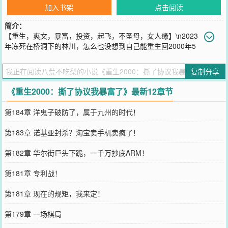
加入书架
点击阅读
简介：
【重生，爽文，暴富，投资，起飞，不圣母，女人缘】\n2023
年冻死在桥洞下的林川，怎么也没想到自己能重生回2000年5
月18日——那个改变他全家命运的日子。前世，他被老婆刘梅和发小
张磊灌醉，签下父亲经营一辈子的机械厂转让协议，只卖了10万。后
复制分享
来张家靠机械厂拆迁款赚了8000万！\n他爹气死、妈哭瞎、妹妹车祸
惨死，自己流浪二十年冻毙街头。\n重来一次，林川当场撕毁协议，
《重生2000：撕了协议我暴富了》最新12章节
反手买了记忆里的500万头奖彩票，踹了渣女、打脸小人、保住家
产，踩中互联网、房地产、股市所有风口，把前世欠他的人，一个个
第184章 洋鬼子破防了，属于九州的时代！
踩进泥里。
您要是觉得《
重生2000：撕了协议我暴富了
》还不错的话请不要忘记
第183章 诺基亚封杀？淘宝卖手机卖疯了！
向您QQ群和微博微信里的朋友推荐哦！
第182章 华尔街巨头下跪，一千万抄底ARM！
第181章 专利战！
第181章 现在的规矩，我来定！
第179章 一场棋局