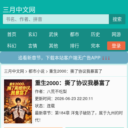
三月中文网
搜索
首页
玄幻
武侠
都市
历史
网游
科幻
言情
其他
排行
完本
登录
追看新章节，下载本站客户端无广告APP
↓↓↓
三月中文网
>
都市小说
> 重生2000：撕了协议我暴富了
重生2000：撕了协议我暴富了
作者：
八荒不吃梨
更新时间：2026-06-23 22:20:11
状态：连载
最新章节：
第184章 洋鬼子破防了，属于九州的时
代！