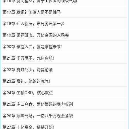
第16章 腕间星空，属于上位者的顶级气场！
第17章 腾讯？创始人是不是姓马
第18章 迁入新居，布局腾讯第一步
第19章 组建班底，万亿帝国的入场券
第20章 掌握入口，就是掌握未来！
第21章 千万落子，九州启航！
第22章 霓虹尽头，沈曼沦陷
第23章 豪礼，他给的底气！
第24章 坐镇CBD，核心就位
第25章 庄口夺食，两亿筹码的暴力收割
第26章 巅峰离场，一亿八千万现金落袋
第27章 上亿资金，猎杀开始！