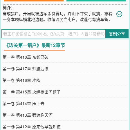
简介：
穿成猎户，开局就被边军杀良冒功。许山不甘束手就擒，靠着
一身本领纵横北地边疆。收编流民当屯户，改造弓弩搞军备，
一不小心把边疆打造成了独立王国。当许山再一次击退来犯的北莽大
军，朝廷的嘉奖也随之而来。“我想要的可不是嘉奖！”“传我命令，即
复制分享
日进关！”“这腐朽的王朝也是时候换换天地了！”
您要是觉得《
边关第一猎户
》还不错的话请不要忘记向您QQ群和微博
《边关第一猎户》最新12章节
微信里的朋友推荐哦！
第一卷 第418章 东线已破
第一卷 第417章 帅旗后撤
第一卷 第416章 冲阵
第一卷 第415章 火绳枪出问题了
第一卷 第414章 压上去
第一卷 第413章 强渡临天河
第一卷 第412章 原来他早就知道