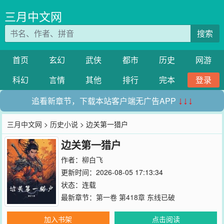
三月中文网
搜索
首页
玄幻
武侠
都市
历史
网游
科幻
言情
其他
排行
完本
登录
追看新章节，下载本站客户端无广告APP
↓↓↓
三月中文网
>
历史小说
> 边关第一猎户
边关第一猎户
作者：
柳白飞
更新时间：2026-08-05 17:13:34
状态：连载
最新章节：
第一卷 第418章 东线已破
加入书架
点击阅读