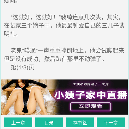
疑问。
“这就好，这就好！”裴绰连点几次头，其实，
在裴家三个嫡子中，他最最钟爱自己的三儿子裴
明礼。
老鬼“噗通”一声重重摔倒地上，他尝试爬起来
但是没有成功，然后趴在那里不动弹了。
第(1/3)页
上一章
目录
存书签
下一章