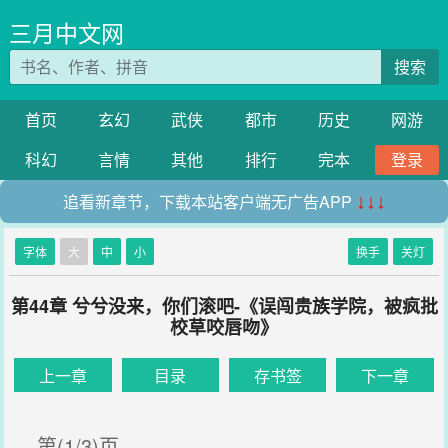
三月中文网
搜索
首页
玄幻
武侠
都市
历史
网游
科幻
言情
其他
排行
完本
登录
追看新章节，下载本站客户端无广告APP
↓↓↓
字体
大
中
小
换手
关灯
第44章 兮兮没来，你们滚吧-《误闯贵族学院，被疯批
校草咬唇吻》
上一章
目录
存书签
下一章
第(1/3)页