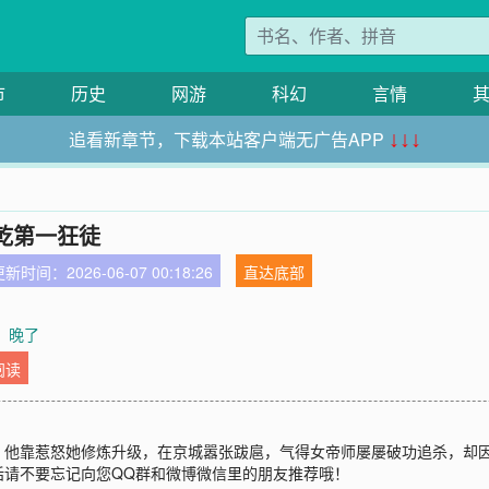
市
历史
网游
科幻
言情
追看新章节，下载本站客户端无广告APP
↓↓↓
乾第一狂徒
新时间：2026-06-07 00:18:26
直达底部
章：晚了
阅读
。他靠惹怒她修炼升级，在京城嚣张跋扈，气得女帝师屡屡破功追杀，却
话请不要忘记向您QQ群和微博微信里的朋友推荐哦！