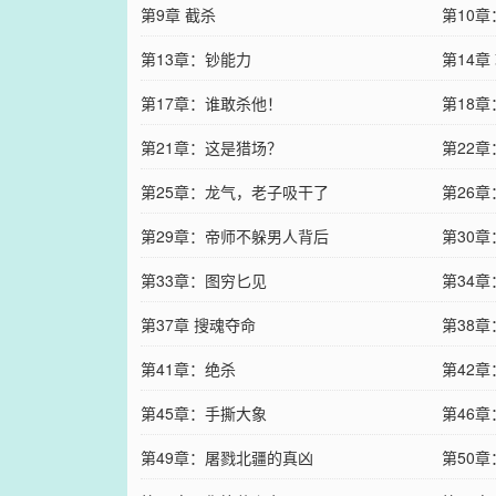
第9章 截杀
第10
第13章：钞能力
第14章
第17章：谁敢杀他！
第18
第21章：这是猎场？
第22
第25章：龙气，老子吸干了
第26
第29章：帝师不躲男人背后
第30
第33章：图穷匕见
第34
第37章 搜魂夺命
第38
第41章：绝杀
第42
第45章：手撕大象
第46
第49章：屠戮北疆的真凶
第50