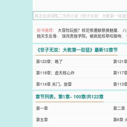
新书推荐：
大冒险玩脱？校花惨遭献祭换魅魔
、
八
她天生反骨
、
误闯贵族学院，被疯批校草咬唇吻
、
《世子无双：大乾第一狂徒》最新12章节
第122章：晚了
第121
第118章：虚天核心炸
第117
第114章 关门，放雷
第11
章节列表，第1章~ 100章/共122章
第一章
第二章
第五章
第6章