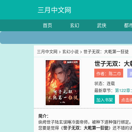
三月中文网
首页
玄幻
武侠
都
三月中文网
>
玄幻小说
> 世子无双：大乾第一狂徒
世子无双：大
作者：
陈二巾
更
状态：连载
最新章节：
第122
加入书架
点击
简介：
纨绔世子陆玄误睡冷面帝师，被种下道种强行绑定
您要是觉得《
世子无双：大乾第一狂徒
》还不错的