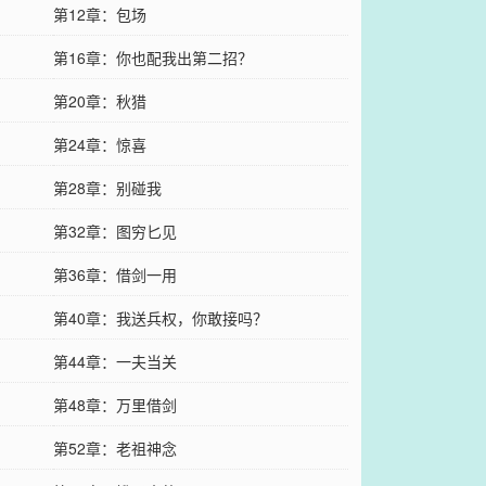
第12章：包场
第16章：你也配我出第二招？
第20章：秋猎
第24章：惊喜
第28章：别碰我
第32章：图穷匕见
第36章：借剑一用
第40章：我送兵权，你敢接吗？
第44章：一夫当关
第48章：万里借剑
第52章：老祖神念