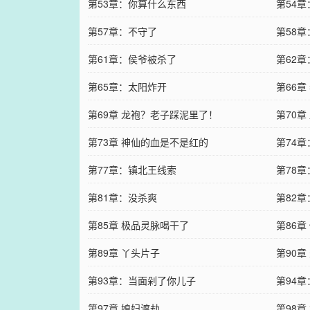
第53章：你算什么东西
第54
第57章：不守了
第58
第61章：侯爷被杀了
第62
第65章：太阳炸开
第66章
第69章 龙袍？老子踩泥里了！
第70章
第73章 神仙的血是不是红的
第74
第77章：镇北王线索
第78
第81章：没杀爽
第82
第85章 极品灵脉喝干了
第86章
第89章 丫头片子
第90章
第93章：当面剁了你儿子
第94
第97章 媳妇渡劫
第98章