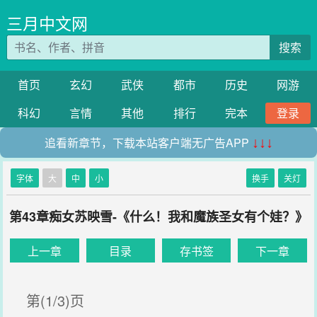
三月中文网
搜索
首页
玄幻
武侠
都市
历史
网游
科幻
言情
其他
排行
完本
登录
追看新章节，下载本站客户端无广告APP
↓↓↓
字体
大
中
小
换手
关灯
第43章痴女苏映雪-《什么！我和魔族圣女有个娃？》
上一章
目录
存书签
下一章
第(1/3)页