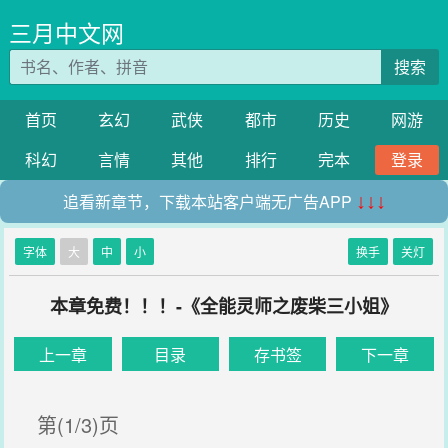
三月中文网
搜索
首页
玄幻
武侠
都市
历史
网游
科幻
言情
其他
排行
完本
登录
追看新章节，下载本站客户端无广告APP
↓↓↓
字体
大
中
小
换手
关灯
本章免费！！！-《全能灵师之废柴三小姐》
上一章
目录
存书签
下一章
第(1/3)页