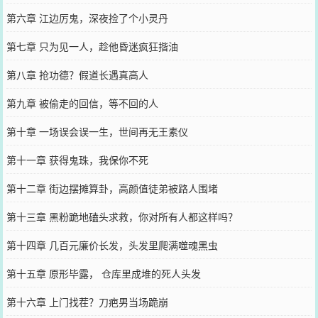
第六章 江边厉鬼，深夜捡了个小灵丹
第七章 只为见一人，趁他昏迷疯狂揩油
第八章 抢功德？假道长遇真高人
第九章 被偷走的回信，等不回的人
第十章 一场误会误一生，世间再无王素仪
第十一章 获得鬼珠，我保你不死
第十二章 街边摆摊算卦，高颜值徒弟被路人围堵
第十三章 黑粉跪地磕头求救，你对所有人都这样吗？
第十四章 几百元廉价长发，头发里爬满噬魂黑虫
第十五章 原形毕露， 仓库里成堆的死人头发
第十六章 上门找茬？刀疤男当场跪崩