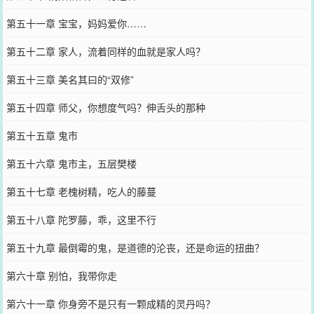
第五十一章 宝宝，妈妈爱你……
第五十二章 家人，流着同样的血就是家人吗？
第五十三章 美名其曰的“双修”
第五十四章 师父，你想度气吗？伸舌头的那种
第五十五章 鬼市
第五十六章 鬼市主，五层樊楼
第五十七章 老槐树精，吃人的藤蔓
第五十八章 陀罗藤，乖，这里不行
第五十九章 最倒霉的鬼，是道德的沦丧，还是命运的扭曲？
第六十章 别怕，我带你走
第六十一章 你身旁不是只有一颗成精的灵丹吗？