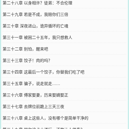
第二十八章 以身相许？徒弟：不合伦理
第二十九章 若是不成，我赔你们三倍
第三十章 深夜进山，诡异循环的亡魂
第三十一章 被困二十五年，我只想救人
第三十二章 别怕，醒来吧
第三十三章 饺子！肉的吗？
第三十四章 这最后一个饺子，你替我们吃了吧
第三十五章 骗子，说走就走……
第三十六章 傅家娶妻，历来娶嫡娶正
第三十七章 去牌位前跪上三天三夜
第三十八章 桌上这些人，没有哪个是简单干净的