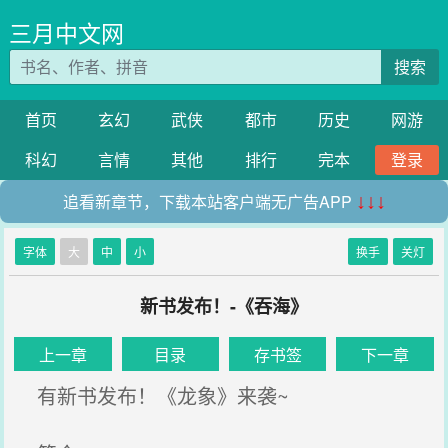
三月中文网
搜索
首页
玄幻
武侠
都市
历史
网游
科幻
言情
其他
排行
完本
登录
追看新章节，下载本站客户端无广告APP
↓↓↓
字体
大
中
小
换手
关灯
新书发布！-《吞海》
上一章
目录
存书签
下一章
有新书发布！《龙象》来袭~