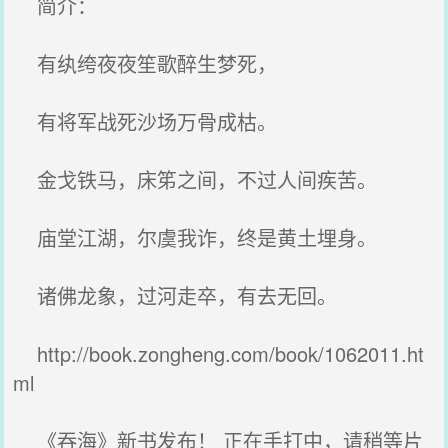
简介：
有纨绔夜夜笙歌醉生梦死，
有将军战死沙场万骨成枯。
金戈铁马，床笫之间，不过人间疾苦。
庙堂江湖，尔虞我诈，终是黄土埋身。
诸佛龙象，过河走卒，有去无回。
http://book.zongheng.com/book/1062011.ht
ml
《吞海》新书发布！ 正在手打中，请稍等片