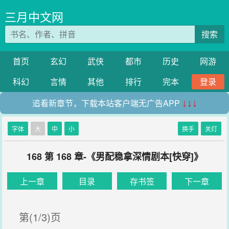
三月中文网
搜索
首页
玄幻
武侠
都市
历史
网游
科幻
言情
其他
排行
完本
登录
追看新章节，下载本站客户端无广告APP
↓↓↓
字体
大
中
小
换手
关灯
168 第 168 章-《男配稳拿深情剧本[快穿]》
上一章
目录
存书签
下一章
第(1/3)页