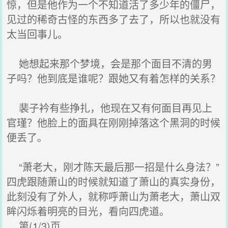
惊，但是他作为一个不知道活了多少年的僵尸，
见过的稀奇古怪的东西多了去了，所以也就没有
太当回事儿。
她想起来那个梦境，会是那个面目不清的男
子吗？他到底是谁呢？跟她又有着怎样的关系？
裴子衿有些挣扎，他现在又有何面目再见上
官瑾？他脸上的面具在刚刚掉落这个黑洞的时候
便丢了。
“萧老大，刚才陈天最后那一招是什么身法？”
四虎跟随萧山的时候就知道了萧山的真实身份，
此刻没有了外人，就称呼萧山为萧老大，萧山双
眸闪烁着明亮的目光，看向四虎道。
第(1/3)页