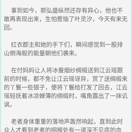
事到如今，郭弘盛纵然还存有异心，他也不
敢再表现出来，生怕惹恼了叶灵汐，今天有来无
回。
红衣郡主和她的手下们，瞬间感觉到一股排
山倒海般的能量朝他们袭来。
在付妈妈让人将冰蚕烟纱绸缎送到江云瑶跟
前的时候，都不免让江云瑶讶异，赏了送绸缎来
的丫鬟一些银子，便将丫鬟给打发了回去，江云
瑶轻抚着冰凉蝉薄的绸缎时，嘴角露出了一抹讥
讽。
老者身体重重的落地声轰然响起，直到此时
众人才看到老者的咽喉处有一道深不见底的血