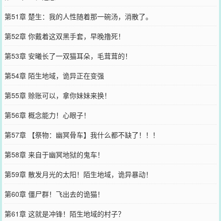
第51章 楚生：我的人性随着那一碗汤，消散了。
第52章 你戴着这双黑手套，早晚撸死！
第53章 安曦长了一双猫耳朵，毛茸茸的！
第54章 陌生地域，诡异正在变强
第55章 赊账可以，拿你妹妹来换！
第56章 概念能力！心眼子！
第57章 【祭物：幽冥骨车】我什么都不缺了！！！
第58章 来自于幽冥地狱的鬼车！
第59章 散发月光的太阳！陌生地域，诡异暴动！
第60章 僵尸群！飞出去的诡猫！
第61章 这就是冲锋！陌生地域的村子？