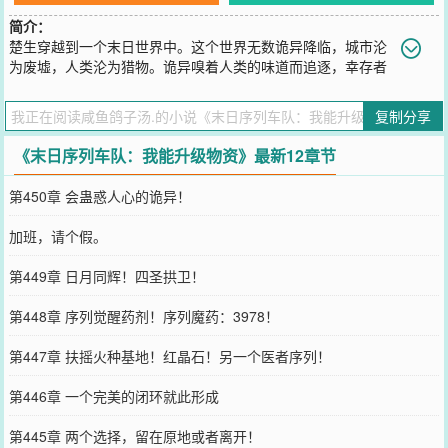
简介：
楚生穿越到一个末日世界中。这个世界无数诡异降临，城市沦
为废墟，人类沦为猎物。诡异嗅着人类的味道而追逐，幸存者
在序列能力者的带领下组成车队过上了躲避诡异的逃亡生活。楚生觉
醒升级系统，身上的物资不断被升级。杀猪刀成了杀气四溢的猩红屠
复制分享
夫。自行车成了横冲直撞的百吨王。.......“遇到我，你算是遇到好人
了！”楚生将杀猪刀抽出，露出腼腆的笑。“末日这么凶险，你现在死
《末日序列车队：我能升级物资》最新12章节
了，之后就不用怕死在末日里面了！”“说起来你还要谢谢我呢！”小团
体抱团，以序列为核心，在末日游荡生存。【序列升级】【迁徙求
第450章 会蛊惑人心的诡异！
生】【守序邪恶】【利己主义】
您要是觉得《
末日序列车队：我能升级物资
》还不错的话请不要忘记
加班，请个假。
向您QQ群和微博微信里的朋友推荐哦！
第449章 日月同辉！四圣拱卫！
第448章 序列觉醒药剂！序列魔药：3978！
第447章 扶摇火种基地！红晶石！另一个医者序列！
第446章 一个完美的闭环就此形成
第445章 两个选择，留在原地或者离开！