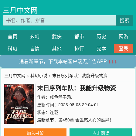
三月中文网
搜索
首页
玄幻
武侠
都市
历史
网游
科幻
言情
其他
排行
完本
登录
追看新章节，下载本站客户端无广告APP
↓↓↓
三月中文网
>
科幻小说
> 末日序列车队：我能升级物资
末日序列车队：我能升级物资
作者：
咸鱼鸽子汤.
更新时间：2026-08-03 22:04:01
状态：连载
最新章节：
第450章 会蛊惑人心的诡异！
加入书架
点击阅读