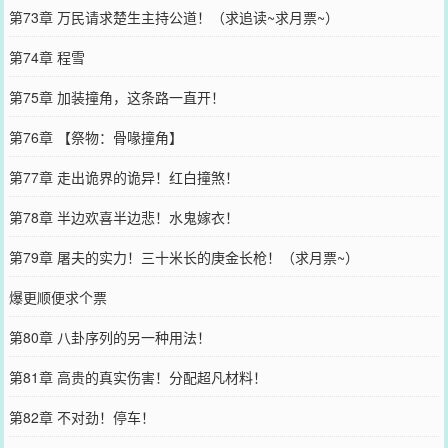
第73章 万民请求楚生主持公道！（求追读~求月票~）
第74章 程雪
第75章 加装撞角，这条路一直开！
第76章 【祭物：骨喙撞角】
第77章 走出诡界的诡异！红白撞煞！
第78章 半边欢喜半边悲！水鬼嫁衣！
第79章 屠夫的实力！三十米长的庚金长枪！（求月票~）
爆更顺便求个票
第80章 八卦序列的另一种用法！
第81章 高贵的真实伤害！分配超凡材料！
第82章 不对劲！停车！