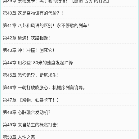
第39章 祭物皮卡！黑手套的归宿！【感谢 舌穷 的打赏】
第40章 这是祭物该有的代价？！
第41章 八卦和风语的区别！永不停歇的列车！
第42章 遭遇！狭路相逢！
第43章 冲！冲撞！创死它！
第44章 用秒速180米的速度发起冲锋
第45章 恐怖诡异，断尾求生！
第46章 一朝打破膨胀心，机械序列轰诡异。
第47章 【祭物：狂暴卡车！】
第48章 心脏融合发动机？
第49章 来自楚生的概念打击！
第50章 人性之恶