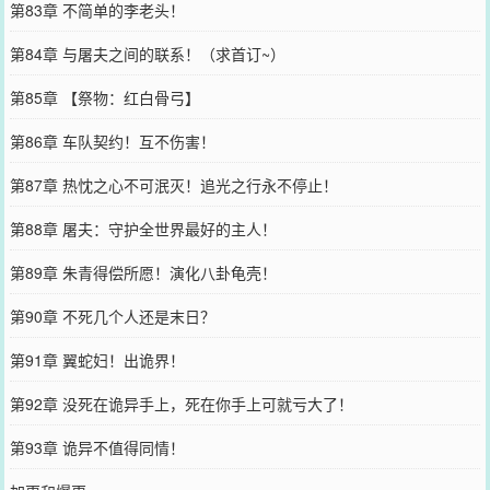
第83章 不简单的李老头！
第84章 与屠夫之间的联系！（求首订~）
第85章 【祭物：红白骨弓】
第86章 车队契约！互不伤害！
第87章 热忱之心不可泯灭！追光之行永不停止！
第88章 屠夫：守护全世界最好的主人！
第89章 朱青得偿所愿！演化八卦龟壳！
第90章 不死几个人还是末日？
第91章 翼蛇妇！出诡界！
第92章 没死在诡异手上，死在你手上可就亏大了！
第93章 诡异不值得同情！