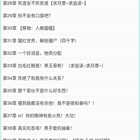
第28章 死道友不死贫道【求月票~求追读~】
第29章 你不会有口臭吧？
第30章 【祭物：人眼猫瞳】
第31章 猩红世界，解剖僵尸（四千字）
第32章 一个好消息，物资分配
第33章 白毛红眼崽！黑玉骨枪！（求追读~求月票~）
第34章 死绝了和我有什么关系？
第35章 那个家伙不是什么好东西！
第36章 撞到我都没有杀他！我不是很和善吗？！
第37章 oi！你的眼神有些火热！大坑！
第38章 真实的圣母！黑手套的抽象！