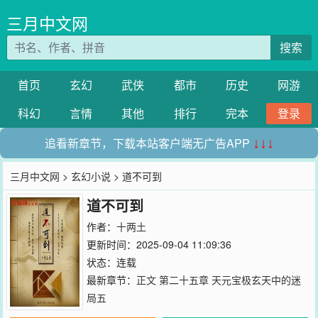
三月中文网
搜索
首页
玄幻
武侠
都市
历史
网游
科幻
言情
其他
排行
完本
登录
追看新章节，下载本站客户端无广告APP
↓↓↓
三月中文网
>
玄幻小说
> 道不可到
道不可到
作者：
十两土
更新时间：2025-09-04 11:09:36
状态：连载
最新章节：
正文 第二十五章 天元宝极玄天中的迷
局五