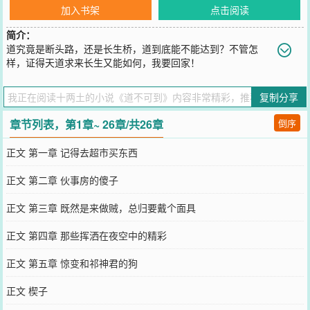
加入书架
点击阅读
简介：
道究竟是断头路，还是长生桥，道到底能不能达到？不管怎
样，证得天道求来长生又能如何，我要回家！
您要是觉得《
道不可到
》还不错的话请不要忘记向您QQ群和微博微信
里的朋友推荐哦！
复制分享
章节列表，第1章~ 26章/共26章
倒序
正文 第一章 记得去超市买东西
正文 第二章 伙事房的傻子
正文 第三章 既然是来做贼，总归要戴个面具
正文 第四章 那些挥洒在夜空中的精彩
正文 第五章 惊变和祁神君的狗
正文 楔子