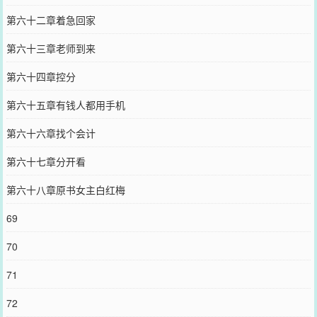
第六十二章着急回家
第六十三章老师到来
第六十四章控分
第六十五章有钱人都用手机
第六十六章找个会计
第六十七章分开看
第六十八章原书女主白红梅
69
70
71
72