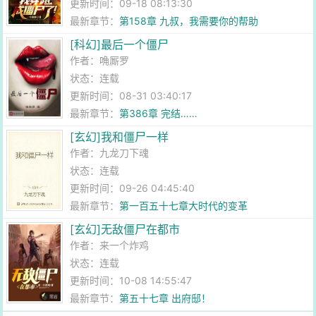
更新时间：09-18 08:13:30
最新章节：
第158章 九叔，我需要你的帮助
[科幻]最后一个僵尸
作者：
唃厮罗
状态：连载
更新时间：08-31 03:40:17
最新章节：
第386章 完结……
[玄幻]我和僵尸一样
作者：
九龙刀下魂
状态：连载
更新时间：09-26 04:45:40
最新章节：
第一百五十七章大时代的变革
[玄幻]无敌僵尸在都市
作者：
来一个炸鸡
状态：连载
更新时间：10-08 14:55:47
最新章节：
第五十七章 出府邸！