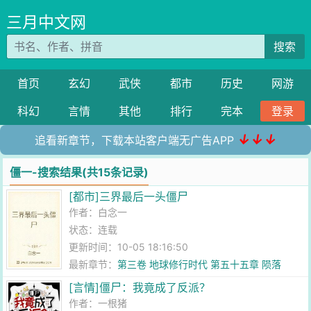
三月中文网
搜索
首页
玄幻
武侠
都市
历史
网游
科幻
言情
其他
排行
完本
登录
↓↓↓
追看新章节，下载本站客户端无广告APP
僵一-搜索结果(共15条记录)
[都市]三界最后一头僵尸
作者：
白念一
状态：连载
更新时间：10-05 18:16:50
最新章节：
第三卷 地球修行时代 第五十五章 陨落
[言情]僵尸：我竟成了反派？
作者：
一根猪