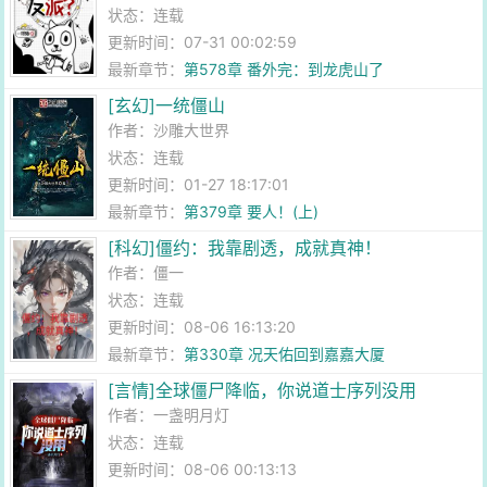
状态：连载
更新时间：07-31 00:02:59
最新章节：
第578章 番外完：到龙虎山了
[玄幻]一统僵山
作者：
沙雕大世界
状态：连载
更新时间：01-27 18:17:01
最新章节：
第379章 要人！(上)
[科幻]僵约：我靠剧透，成就真神！
作者：
僵一
状态：连载
更新时间：08-06 16:13:20
最新章节：
第330章 况天佑回到嘉嘉大厦
[言情]全球僵尸降临，你说道士序列没用
作者：
一盏明月灯
状态：连载
更新时间：08-06 00:13:13