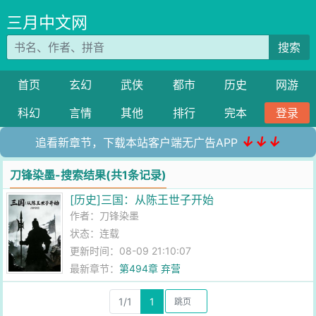
三月中文网
搜索
首页
玄幻
武侠
都市
历史
网游
科幻
言情
其他
排行
完本
登录
↓↓↓
追看新章节，下载本站客户端无广告APP
刀锋染墨-搜索结果(共1条记录)
[历史]三国：从陈王世子开始
作者：
刀锋染墨
状态：连载
更新时间：08-09 21:10:07
最新章节：
第494章 弃营
1/1
1