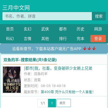
三月中文网
搜索
首页
玄幻
武侠
都市
历史
网游
科幻
言情
其他
排行
完本
登录
↓↓↓
追看新章节，下载本站客户端无广告APP
双鱼的羊-搜索结果(共1条记录)
[都市]我，社畜，变身破碎少女赖上兄弟
作者：
双鱼的羊
状态：连载
更新时间：08-05 19:49:18
最新章节：
第400章 凭什么只有她一个人害羞！
1/1
1