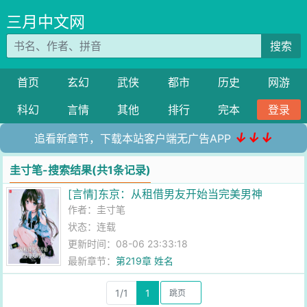
三月中文网
搜索
首页
玄幻
武侠
都市
历史
网游
科幻
言情
其他
排行
完本
登录
↓↓↓
追看新章节，下载本站客户端无广告APP
圭寸笔-搜索结果(共1条记录)
[言情]东京：从租借男友开始当完美男神
作者：
圭寸笔
状态：连载
更新时间：08-06 23:33:18
最新章节：
第219章 姓名
1/1
1