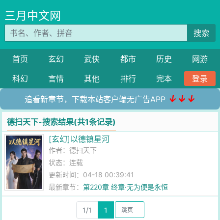
三月中文网
搜索
首页
玄幻
武侠
都市
历史
网游
科幻
言情
其他
排行
完本
登录
↓↓↓
追看新章节，下载本站客户端无广告APP
德扫天下-搜索结果(共1条记录)
[玄幻]以德镇星河
作者：
德扫天下
状态：连载
更新时间：04-18 00:39:41
最新章节：
第220章 终章·无为便是永恒
1/1
1