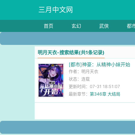
三月中文网
首页
玄幻
武侠
都
明月天衣-搜索结果(共1条记录)
[都市]神豪：从精神小妹开始
作者：
明月天衣
状态：连载
更新时间：07-31 18:51:07
最新章节：
第346章 大结局