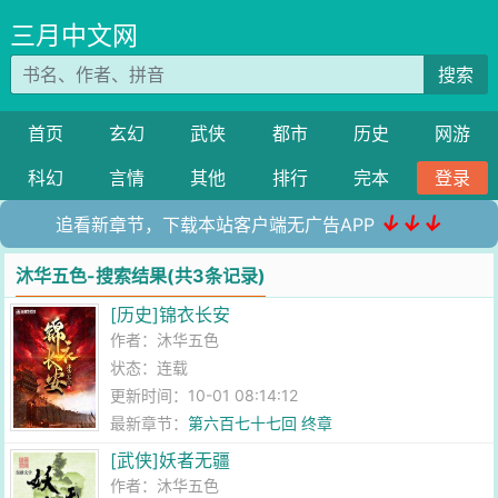
三月中文网
搜索
首页
玄幻
武侠
都市
历史
网游
科幻
言情
其他
排行
完本
登录
↓↓↓
追看新章节，下载本站客户端无广告APP
沐华五色-搜索结果(共3条记录)
[历史]锦衣长安
作者：
沐华五色
状态：连载
更新时间：10-01 08:14:12
最新章节：
第六百七十七回 终章
[武侠]妖者无疆
作者：
沐华五色