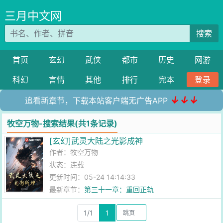
三月中文网
搜索
首页
玄幻
武侠
都市
历史
网游
科幻
言情
其他
排行
完本
登录
↓↓↓
追看新章节，下载本站客户端无广告APP
牧空万物-搜索结果(共1条记录)
[玄幻]武灵大陆之光影成神
作者：
牧空万物
状态：连载
更新时间：05-24 14:14:33
最新章节：
第三十一章：重回正轨
1/1
1