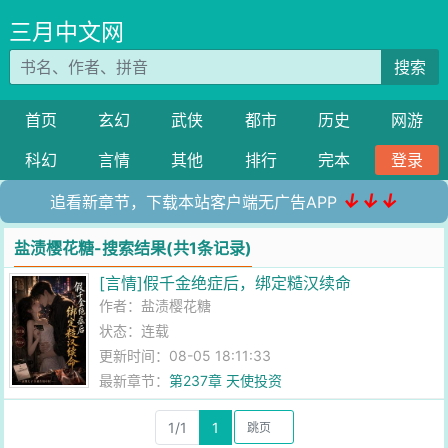
三月中文网
搜索
首页
玄幻
武侠
都市
历史
网游
科幻
言情
其他
排行
完本
登录
↓↓↓
追看新章节，下载本站客户端无广告APP
盐渍樱花糖-搜索结果(共1条记录)
[言情]假千金绝症后，绑定糙汉续命
作者：
盐渍樱花糖
状态：连载
更新时间：08-05 18:11:33
最新章节：
第237章 天使投资
1/1
1