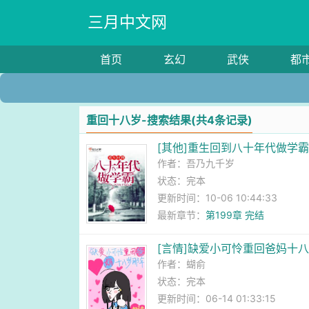
三月中文网
首页
玄幻
武侠
都
重回十八岁-搜索结果(共4条记录)
[其他]重生回到八十年代做学
作者：
吾乃九千岁
状态：完本
更新时间：10-06 10:44:33
最新章节：
第199章 完结
[言情]缺爱小可怜重回爸妈十
作者：
蝴俞
状态：完本
更新时间：06-14 01:33:15