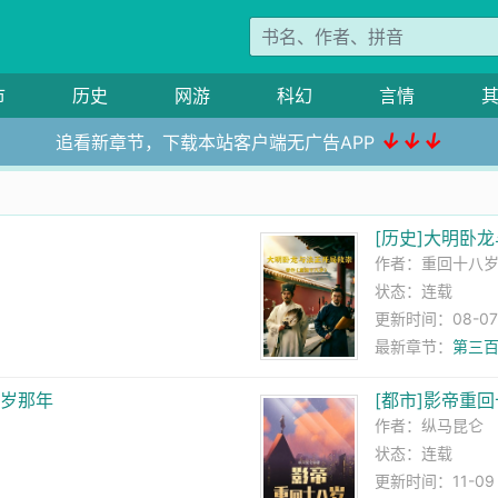
市
历史
网游
科幻
言情
↓↓↓
追看新章节，下载本站客户端无广告APP
霸
[历史]大明卧
作者：
重回十八
状态：连载
更新时间：08-07 2
最新章节：
第三百
八岁那年
[都市]影帝重
作者：
纵马昆仑
状态：连载
更新时间：11-09 0