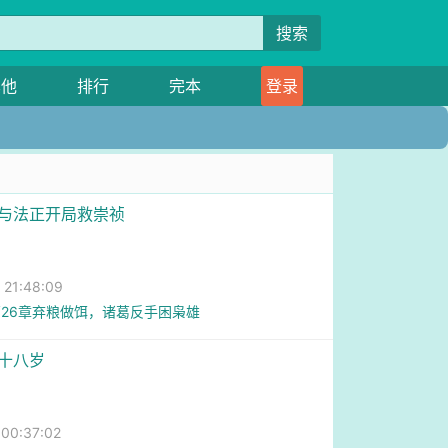
搜索
其他
排行
完本
登录
龙与法正开局救崇祯
岁
1:48:09
26章弃粮做饵，诸葛反手困枭雄
回十八岁
0:37:02