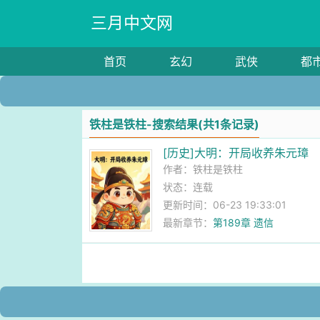
三月中文网
首页
玄幻
武侠
都
铁柱是铁柱-搜索结果(共1条记录)
[历史]大明：开局收养朱元璋
作者：
铁柱是铁柱
状态：连载
更新时间：06-23 19:33:01
最新章节：
第189章 遗信