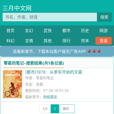
三月中文网
搜索
首页
玄幻
武侠
都市
历史
网游
科幻
言情
其他
排行
完本
登录
↓↓↓
追看新章节，下载本站客户端无广告APP
零星的笔记-搜索结果(共1条记录)
[都市]1978：从参军开始的文豪
作者：
零星的笔记
状态：连载
更新时间：07-28 18:51:35
最新章节：
完结感言
1/1
1